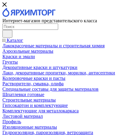
Интернет-магазин представительского класса
Каталог
Лакокрасочные материалы и строительная химия
Аэрозольные материалы
Краски и эмали
Грунты
Декоративные краски и штукатурки
Лаки, декоративные пропитки, морилки, антисептики
Колеровочные краски и пасты
Растворители, смывка, олифа
Специальные составы для защиты материалов
Шпатлевки готовые
Строительные материалы
Гипсокартон и комплектующие
Комплектующие для металлокаркаса
Листовой материал
Профиль
Изоляционные материалы
Гидроизоляция, пароизоляция, ветрозащита