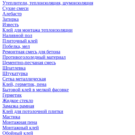
Утеплители, теплоизоляция, шумоизоляция
Сухие смеси
Алебастр
Затирка
Известь
Клей для монтажа теплоизоляции
Наливной пол
Плиточный клей
Побелка, мел
Ремонтная смесь для бетона
Противогололедный материал
Цементно-песчаная смесь
Шпатлевка
Штукатурка
Сетка металлическая
Клей, герметик, пена
Бытовой клей в мелкой фасовке
Герметик
Жидкое стекло
Замазка рамная
Клей для потолочной плитки
Мастика
Монтажная пена
Монтажный клей
Обойный клей