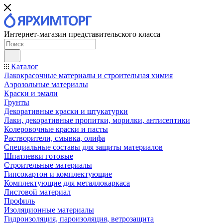
Интернет-магазин представительского класса
Каталог
Лакокрасочные материалы и строительная химия
Аэрозольные материалы
Краски и эмали
Грунты
Декоративные краски и штукатурки
Лаки, декоративные пропитки, морилки, антисептики
Колеровочные краски и пасты
Растворители, смывка, олифа
Специальные составы для защиты материалов
Шпатлевки готовые
Строительные материалы
Гипсокартон и комплектующие
Комплектующие для металлокаркаса
Листовой материал
Профиль
Изоляционные материалы
Гидроизоляция, пароизоляция, ветрозащита