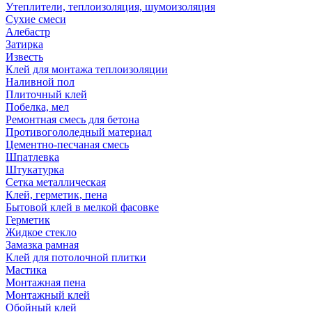
Утеплители, теплоизоляция, шумоизоляция
Сухие смеси
Алебастр
Затирка
Известь
Клей для монтажа теплоизоляции
Наливной пол
Плиточный клей
Побелка, мел
Ремонтная смесь для бетона
Противогололедный материал
Цементно-песчаная смесь
Шпатлевка
Штукатурка
Сетка металлическая
Клей, герметик, пена
Бытовой клей в мелкой фасовке
Герметик
Жидкое стекло
Замазка рамная
Клей для потолочной плитки
Мастика
Монтажная пена
Монтажный клей
Обойный клей