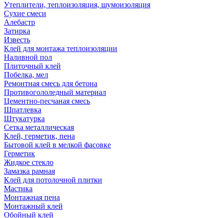
Утеплители, теплоизоляция, шумоизоляция
Сухие смеси
Алебастр
Затирка
Известь
Клей для монтажа теплоизоляции
Наливной пол
Плиточный клей
Побелка, мел
Ремонтная смесь для бетона
Противогололедный материал
Цементно-песчаная смесь
Шпатлевка
Штукатурка
Сетка металлическая
Клей, герметик, пена
Бытовой клей в мелкой фасовке
Герметик
Жидкое стекло
Замазка рамная
Клей для потолочной плитки
Мастика
Монтажная пена
Монтажный клей
Обойный клей