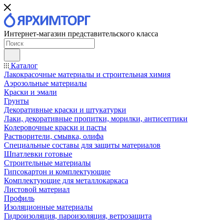
Интернет-магазин представительского класса
Каталог
Лакокрасочные материалы и строительная химия
Аэрозольные материалы
Краски и эмали
Грунты
Декоративные краски и штукатурки
Лаки, декоративные пропитки, морилки, антисептики
Колеровочные краски и пасты
Растворители, смывка, олифа
Специальные составы для защиты материалов
Шпатлевки готовые
Строительные материалы
Гипсокартон и комплектующие
Комплектующие для металлокаркаса
Листовой материал
Профиль
Изоляционные материалы
Гидроизоляция, пароизоляция, ветрозащита