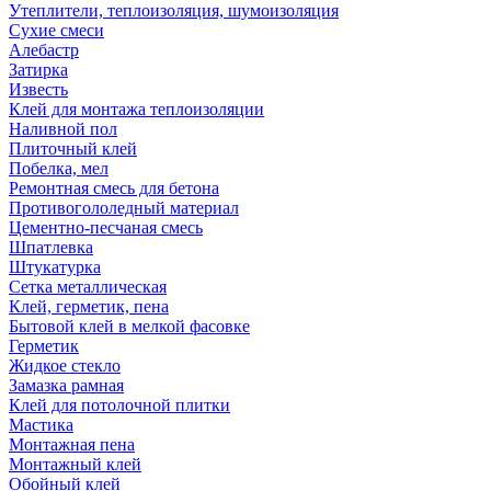
Утеплители, теплоизоляция, шумоизоляция
Сухие смеси
Алебастр
Затирка
Известь
Клей для монтажа теплоизоляции
Наливной пол
Плиточный клей
Побелка, мел
Ремонтная смесь для бетона
Противогололедный материал
Цементно-песчаная смесь
Шпатлевка
Штукатурка
Сетка металлическая
Клей, герметик, пена
Бытовой клей в мелкой фасовке
Герметик
Жидкое стекло
Замазка рамная
Клей для потолочной плитки
Мастика
Монтажная пена
Монтажный клей
Обойный клей