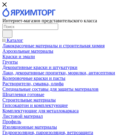
Интернет-магазин представительского класса
Каталог
Лакокрасочные материалы и строительная химия
Аэрозольные материалы
Краски и эмали
Грунты
Декоративные краски и штукатурки
Лаки, декоративные пропитки, морилки, антисептики
Колеровочные краски и пасты
Растворители, смывка, олифа
Специальные составы для защиты материалов
Шпатлевки готовые
Строительные материалы
Гипсокартон и комплектующие
Комплектующие для металлокаркаса
Листовой материал
Профиль
Изоляционные материалы
Гидроизоляция, пароизоляция, ветрозащита