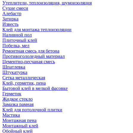
Утеплители, теплоизоляция, шумоизоляция
Сухие смеси
Алебастр
Затирка
Известь
Клей для монтажа теплоизоляции
Наливной пол
Плиточный клей
Побелка, мел
Ремонтная смесь для бетона
Противогололедный материал
Цементно-песчаная смесь
Шпатлевка
Штукатурка
Сетка металлическая
Клей, герметик, пена
Бытовой клей в мелкой фасовке
Герметик
Жидкое стекло
Замазка рамная
Клей для потолочной плитки
Мастика
Монтажная пена
Монтажный клей
Обойный клей