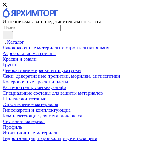
Интернет-магазин представительского класса
Каталог
Лакокрасочные материалы и строительная химия
Аэрозольные материалы
Краски и эмали
Грунты
Декоративные краски и штукатурки
Лаки, декоративные пропитки, морилки, антисептики
Колеровочные краски и пасты
Растворители, смывка, олифа
Специальные составы для защиты материалов
Шпатлевки готовые
Строительные материалы
Гипсокартон и комплектующие
Комплектующие для металлокаркаса
Листовой материал
Профиль
Изоляционные материалы
Гидроизоляция, пароизоляция, ветрозащита