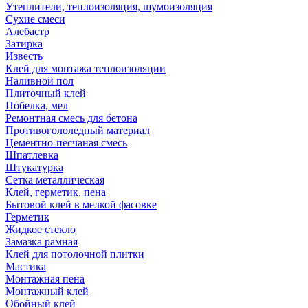
Утеплители, теплоизоляция, шумоизоляция
Сухие смеси
Алебастр
Затирка
Известь
Клей для монтажа теплоизоляции
Наливной пол
Плиточный клей
Побелка, мел
Ремонтная смесь для бетона
Противогололедный материал
Цементно-песчаная смесь
Шпатлевка
Штукатурка
Сетка металлическая
Клей, герметик, пена
Бытовой клей в мелкой фасовке
Герметик
Жидкое стекло
Замазка рамная
Клей для потолочной плитки
Мастика
Монтажная пена
Монтажный клей
Обойный клей