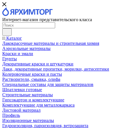
Интернет-магазин представительского класса
Каталог
Лакокрасочные материалы и строительная химия
Аэрозольные материалы
Краски и эмали
Грунты
Декоративные краски и штукатурки
Лаки, декоративные пропитки, морилки, антисептики
Колеровочные краски и пасты
Растворители, смывка, олифа
Специальные составы для защиты материалов
Шпатлевки готовые
Строительные материалы
Гипсокартон и комплектующие
Комплектующие для металлокаркаса
Листовой материал
Профиль
Изоляционные материалы
Гидроизоляция, пароизоляция, ветрозащита