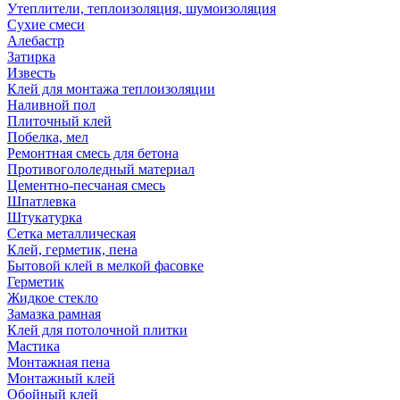
Утеплители, теплоизоляция, шумоизоляция
Сухие смеси
Алебастр
Затирка
Известь
Клей для монтажа теплоизоляции
Наливной пол
Плиточный клей
Побелка, мел
Ремонтная смесь для бетона
Противогололедный материал
Цементно-песчаная смесь
Шпатлевка
Штукатурка
Сетка металлическая
Клей, герметик, пена
Бытовой клей в мелкой фасовке
Герметик
Жидкое стекло
Замазка рамная
Клей для потолочной плитки
Мастика
Монтажная пена
Монтажный клей
Обойный клей