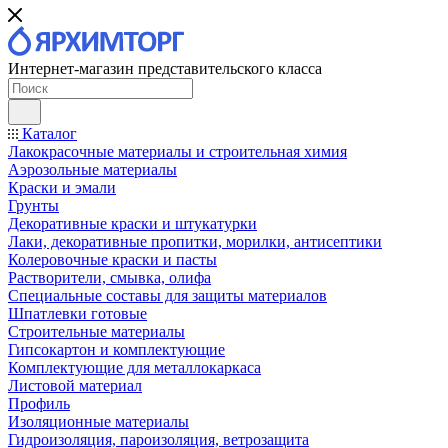
Интернет-магазин представительского класса
Каталог
Лакокрасочные материалы и строительная химия
Аэрозольные материалы
Краски и эмали
Грунты
Декоративные краски и штукатурки
Лаки, декоративные пропитки, морилки, антисептики
Колеровочные краски и пасты
Растворители, смывка, олифа
Специальные составы для защиты материалов
Шпатлевки готовые
Строительные материалы
Гипсокартон и комплектующие
Комплектующие для металлокаркаса
Листовой материал
Профиль
Изоляционные материалы
Гидроизоляция, пароизоляция, ветрозащита