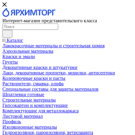
Интернет-магазин представительского класса
Каталог
Лакокрасочные материалы и строительная химия
Аэрозольные материалы
Краски и эмали
Грунты
Декоративные краски и штукатурки
Лаки, декоративные пропитки, морилки, антисептики
Колеровочные краски и пасты
Растворители, смывка, олифа
Специальные составы для защиты материалов
Шпатлевки готовые
Строительные материалы
Гипсокартон и комплектующие
Комплектующие для металлокаркаса
Листовой материал
Профиль
Изоляционные материалы
Гидроизоляция, пароизоляция, ветрозащита