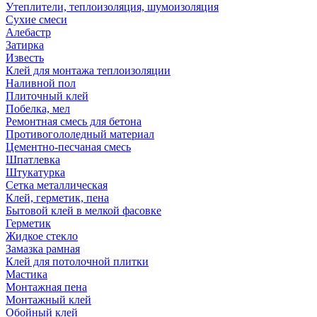
Утеплители, теплоизоляция, шумоизоляция
Сухие смеси
Алебастр
Затирка
Известь
Клей для монтажа теплоизоляции
Наливной пол
Плиточный клей
Побелка, мел
Ремонтная смесь для бетона
Противогололедный материал
Цементно-песчаная смесь
Шпатлевка
Штукатурка
Сетка металлическая
Клей, герметик, пена
Бытовой клей в мелкой фасовке
Герметик
Жидкое стекло
Замазка рамная
Клей для потолочной плитки
Мастика
Монтажная пена
Монтажный клей
Обойный клей