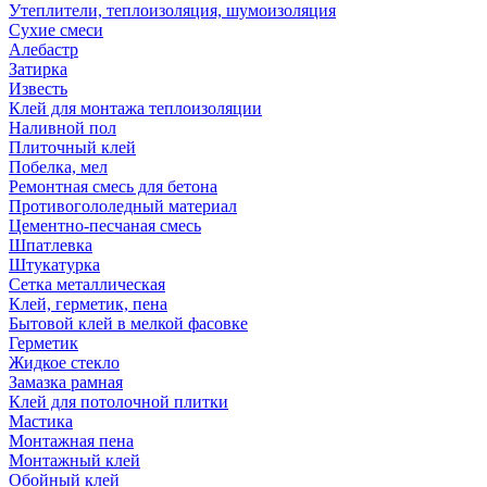
Утеплители, теплоизоляция, шумоизоляция
Сухие смеси
Алебастр
Затирка
Известь
Клей для монтажа теплоизоляции
Наливной пол
Плиточный клей
Побелка, мел
Ремонтная смесь для бетона
Противогололедный материал
Цементно-песчаная смесь
Шпатлевка
Штукатурка
Сетка металлическая
Клей, герметик, пена
Бытовой клей в мелкой фасовке
Герметик
Жидкое стекло
Замазка рамная
Клей для потолочной плитки
Мастика
Монтажная пена
Монтажный клей
Обойный клей