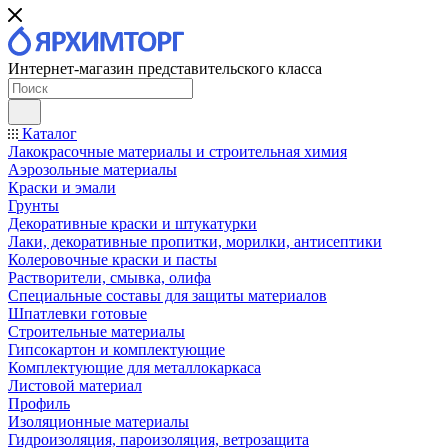
Интернет-магазин представительского класса
Каталог
Лакокрасочные материалы и строительная химия
Аэрозольные материалы
Краски и эмали
Грунты
Декоративные краски и штукатурки
Лаки, декоративные пропитки, морилки, антисептики
Колеровочные краски и пасты
Растворители, смывка, олифа
Специальные составы для защиты материалов
Шпатлевки готовые
Строительные материалы
Гипсокартон и комплектующие
Комплектующие для металлокаркаса
Листовой материал
Профиль
Изоляционные материалы
Гидроизоляция, пароизоляция, ветрозащита