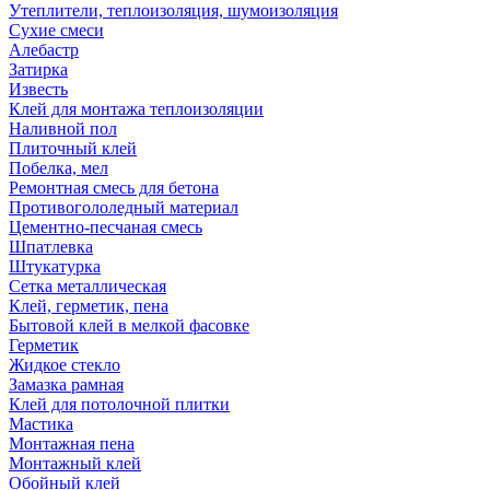
Утеплители, теплоизоляция, шумоизоляция
Сухие смеси
Алебастр
Затирка
Известь
Клей для монтажа теплоизоляции
Наливной пол
Плиточный клей
Побелка, мел
Ремонтная смесь для бетона
Противогололедный материал
Цементно-песчаная смесь
Шпатлевка
Штукатурка
Сетка металлическая
Клей, герметик, пена
Бытовой клей в мелкой фасовке
Герметик
Жидкое стекло
Замазка рамная
Клей для потолочной плитки
Мастика
Монтажная пена
Монтажный клей
Обойный клей