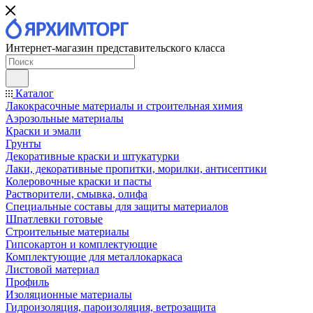
Интернет-магазин представительского класса
Каталог
Лакокрасочные материалы и строительная химия
Аэрозольные материалы
Краски и эмали
Грунты
Декоративные краски и штукатурки
Лаки, декоративные пропитки, морилки, антисептики
Колеровочные краски и пасты
Растворители, смывка, олифа
Специальные составы для защиты материалов
Шпатлевки готовые
Строительные материалы
Гипсокартон и комплектующие
Комплектующие для металлокаркаса
Листовой материал
Профиль
Изоляционные материалы
Гидроизоляция, пароизоляция, ветрозащита