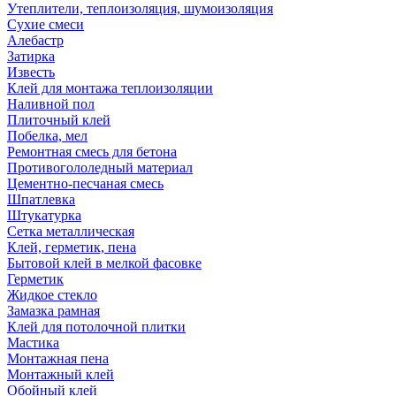
Утеплители, теплоизоляция, шумоизоляция
Сухие смеси
Алебастр
Затирка
Известь
Клей для монтажа теплоизоляции
Наливной пол
Плиточный клей
Побелка, мел
Ремонтная смесь для бетона
Противогололедный материал
Цементно-песчаная смесь
Шпатлевка
Штукатурка
Сетка металлическая
Клей, герметик, пена
Бытовой клей в мелкой фасовке
Герметик
Жидкое стекло
Замазка рамная
Клей для потолочной плитки
Мастика
Монтажная пена
Монтажный клей
Обойный клей