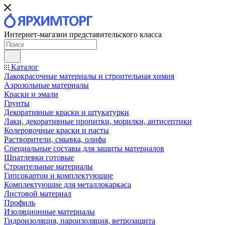
Интернет-магазин представительского класса
Каталог
Лакокрасочные материалы и строительная химия
Аэрозольные материалы
Краски и эмали
Грунты
Декоративные краски и штукатурки
Лаки, декоративные пропитки, морилки, антисептики
Колеровочные краски и пасты
Растворители, смывка, олифа
Специальные составы для защиты материалов
Шпатлевки готовые
Строительные материалы
Гипсокартон и комплектующие
Комплектующие для металлокаркаса
Листовой материал
Профиль
Изоляционные материалы
Гидроизоляция, пароизоляция, ветрозащита