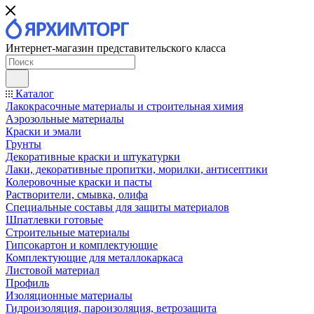
Интернет-магазин представительского класса
Каталог
Лакокрасочные материалы и строительная химия
Аэрозольные материалы
Краски и эмали
Грунты
Декоративные краски и штукатурки
Лаки, декоративные пропитки, морилки, антисептики
Колеровочные краски и пасты
Растворители, смывка, олифа
Специальные составы для защиты материалов
Шпатлевки готовые
Строительные материалы
Гипсокартон и комплектующие
Комплектующие для металлокаркаса
Листовой материал
Профиль
Изоляционные материалы
Гидроизоляция, пароизоляция, ветрозащита