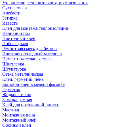
Утеплители, теплоизоляция, шумоизоляция
Сухие смеси
Алебастр
Затирка
Известь
Клей для монтажа теплоизоляции
Наливной пол
Плиточный клей
Побелка, мел
Ремонтная смесь для бетона
Противогололедный материал
Цементно-песчаная смесь
Шпатлевка
Штукатурка
Сетка металлическая
Клей, герметик, пена
Бытовой клей в мелкой фасовке
Герметик
Жидкое стекло
Замазка рамная
Клей для потолочной плитки
Мастика
Монтажная пена
Монтажный клей
Обойный клей