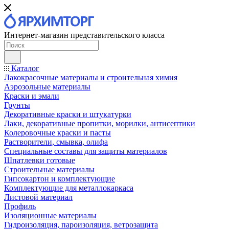
Интернет-магазин представительского класса
Каталог
Лакокрасочные материалы и строительная химия
Аэрозольные материалы
Краски и эмали
Грунты
Декоративные краски и штукатурки
Лаки, декоративные пропитки, морилки, антисептики
Колеровочные краски и пасты
Растворители, смывка, олифа
Специальные составы для защиты материалов
Шпатлевки готовые
Строительные материалы
Гипсокартон и комплектующие
Комплектующие для металлокаркаса
Листовой материал
Профиль
Изоляционные материалы
Гидроизоляция, пароизоляция, ветрозащита