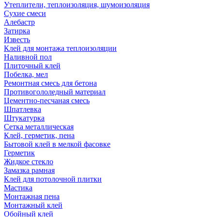
Утеплители, теплоизоляция, шумоизоляция
Сухие смеси
Алебастр
Затирка
Известь
Клей для монтажа теплоизоляции
Наливной пол
Плиточный клей
Побелка, мел
Ремонтная смесь для бетона
Противогололедный материал
Цементно-песчаная смесь
Шпатлевка
Штукатурка
Сетка металлическая
Клей, герметик, пена
Бытовой клей в мелкой фасовке
Герметик
Жидкое стекло
Замазка рамная
Клей для потолочной плитки
Мастика
Монтажная пена
Монтажный клей
Обойный клей