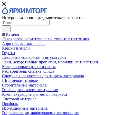
Интернет-магазин представительского класса
Каталог
Лакокрасочные материалы и строительная химия
Аэрозольные материалы
Краски и эмали
Грунты
Декоративные краски и штукатурки
Лаки, декоративные пропитки, морилки, антисептики
Колеровочные краски и пасты
Растворители, смывка, олифа
Специальные составы для защиты материалов
Шпатлевки готовые
Строительные материалы
Гипсокартон и комплектующие
Комплектующие для металлокаркаса
Листовой материал
Профиль
Изоляционные материалы
Гидроизоляция, пароизоляция, ветрозащита