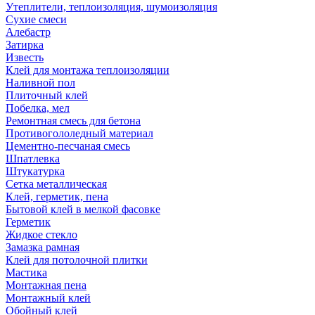
Утеплители, теплоизоляция, шумоизоляция
Сухие смеси
Алебастр
Затирка
Известь
Клей для монтажа теплоизоляции
Наливной пол
Плиточный клей
Побелка, мел
Ремонтная смесь для бетона
Противогололедный материал
Цементно-песчаная смесь
Шпатлевка
Штукатурка
Сетка металлическая
Клей, герметик, пена
Бытовой клей в мелкой фасовке
Герметик
Жидкое стекло
Замазка рамная
Клей для потолочной плитки
Мастика
Монтажная пена
Монтажный клей
Обойный клей