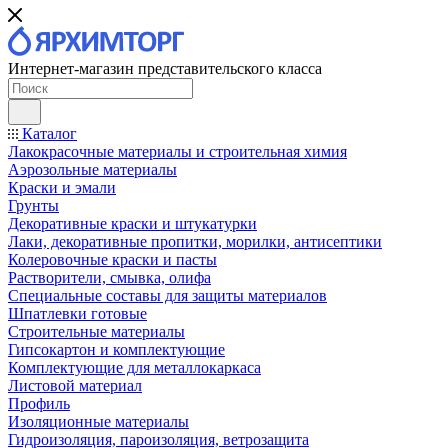
Интернет-магазин представительского класса
Каталог
Лакокрасочные материалы и строительная химия
Аэрозольные материалы
Краски и эмали
Грунты
Декоративные краски и штукатурки
Лаки, декоративные пропитки, морилки, антисептики
Колеровочные краски и пасты
Растворители, смывка, олифа
Специальные составы для защиты материалов
Шпатлевки готовые
Строительные материалы
Гипсокартон и комплектующие
Комплектующие для металлокаркаса
Листовой материал
Профиль
Изоляционные материалы
Гидроизоляция, пароизоляция, ветрозащита