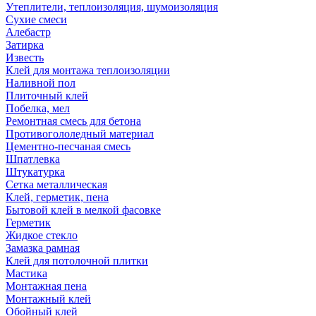
Утеплители, теплоизоляция, шумоизоляция
Сухие смеси
Алебастр
Затирка
Известь
Клей для монтажа теплоизоляции
Наливной пол
Плиточный клей
Побелка, мел
Ремонтная смесь для бетона
Противогололедный материал
Цементно-песчаная смесь
Шпатлевка
Штукатурка
Сетка металлическая
Клей, герметик, пена
Бытовой клей в мелкой фасовке
Герметик
Жидкое стекло
Замазка рамная
Клей для потолочной плитки
Мастика
Монтажная пена
Монтажный клей
Обойный клей