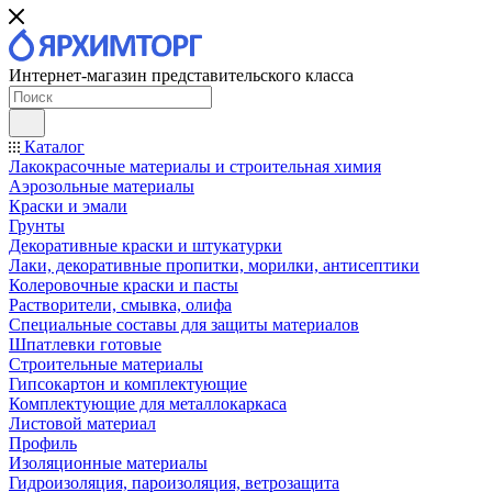
Интернет-магазин представительского класса
Каталог
Лакокрасочные материалы и строительная химия
Аэрозольные материалы
Краски и эмали
Грунты
Декоративные краски и штукатурки
Лаки, декоративные пропитки, морилки, антисептики
Колеровочные краски и пасты
Растворители, смывка, олифа
Специальные составы для защиты материалов
Шпатлевки готовые
Строительные материалы
Гипсокартон и комплектующие
Комплектующие для металлокаркаса
Листовой материал
Профиль
Изоляционные материалы
Гидроизоляция, пароизоляция, ветрозащита