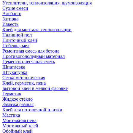
Утеплители, теплоизоляция, шумоизоляция
Сухие смеси
Алебастр
Затирка
Известь
Клей для монтажа теплоизоляции
Наливной пол
Плиточный клей
Побелка, мел
Ремонтная смесь для бетона
Противогололедный материал
Цементно-песчаная смесь
Шпатлевка
Штукатурка
Сетка металлическая
Клей, герметик, пена
Бытовой клей в мелкой фасовке
Герметик
Жидкое стекло
Замазка рамная
Клей для потолочной плитки
Мастика
Монтажная пена
Монтажный клей
Обойный клей