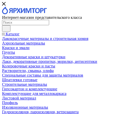
Интернет-магазин представительского класса
Каталог
Лакокрасочные материалы и строительная химия
Аэрозольные материалы
Краски и эмали
Грунты
Декоративные краски и штукатурки
Лаки, декоративные пропитки, морилки, антисептики
Колеровочные краски и пасты
Растворители, смывка, олифа
Специальные составы для защиты материалов
Шпатлевки готовые
Строительные материалы
Гипсокартон и комплектующие
Комплектующие для металлокаркаса
Листовой материал
Профиль
Изоляционные материалы
Гидроизоляция, пароизоляция, ветрозащита