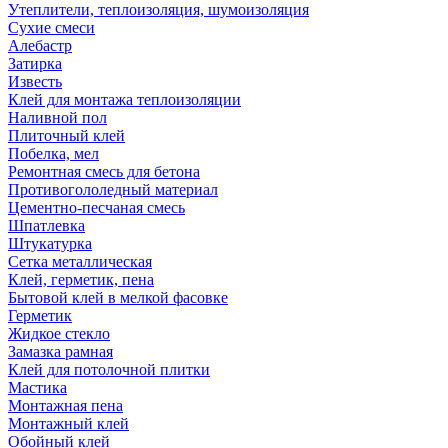
Утеплители, теплоизоляция, шумоизоляция
Сухие смеси
Алебастр
Затирка
Известь
Клей для монтажа теплоизоляции
Наливной пол
Плиточный клей
Побелка, мел
Ремонтная смесь для бетона
Противогололедный материал
Цементно-песчаная смесь
Шпатлевка
Штукатурка
Сетка металлическая
Клей, герметик, пена
Бытовой клей в мелкой фасовке
Герметик
Жидкое стекло
Замазка рамная
Клей для потолочной плитки
Мастика
Монтажная пена
Монтажный клей
Обойный клей