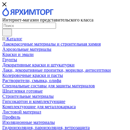
Интернет-магазин представительского класса
Каталог
Лакокрасочные материалы и строительная химия
Аэрозольные материалы
Краски и эмали
Грунты
Декоративные краски и штукатурки
Лаки, декоративные пропитки, морилки, антисептики
Колеровочные краски и пасты
Растворители, смывка, олифа
Специальные составы для защиты материалов
Шпатлевки готовые
Строительные материалы
Гипсокартон и комплектующие
Комплектующие для металлокаркаса
Листовой материал
Профиль
Изоляционные материалы
Гидроизоляция, пароизоляция, ветрозащита