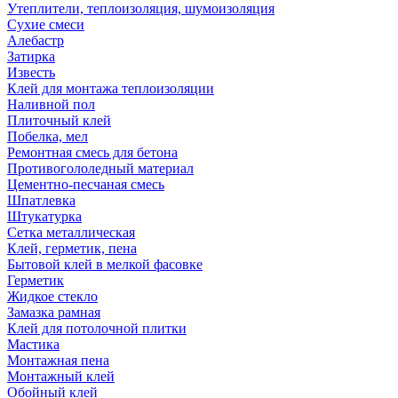
Утеплители, теплоизоляция, шумоизоляция
Сухие смеси
Алебастр
Затирка
Известь
Клей для монтажа теплоизоляции
Наливной пол
Плиточный клей
Побелка, мел
Ремонтная смесь для бетона
Противогололедный материал
Цементно-песчаная смесь
Шпатлевка
Штукатурка
Сетка металлическая
Клей, герметик, пена
Бытовой клей в мелкой фасовке
Герметик
Жидкое стекло
Замазка рамная
Клей для потолочной плитки
Мастика
Монтажная пена
Монтажный клей
Обойный клей