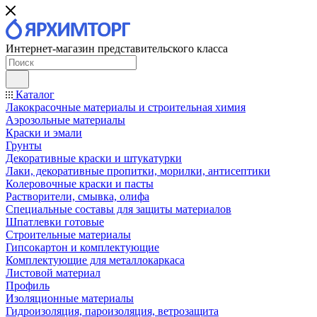
Интернет-магазин представительского класса
Каталог
Лакокрасочные материалы и строительная химия
Аэрозольные материалы
Краски и эмали
Грунты
Декоративные краски и штукатурки
Лаки, декоративные пропитки, морилки, антисептики
Колеровочные краски и пасты
Растворители, смывка, олифа
Специальные составы для защиты материалов
Шпатлевки готовые
Строительные материалы
Гипсокартон и комплектующие
Комплектующие для металлокаркаса
Листовой материал
Профиль
Изоляционные материалы
Гидроизоляция, пароизоляция, ветрозащита