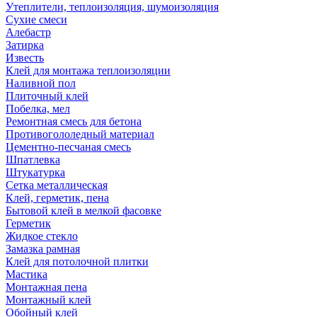
Утеплители, теплоизоляция, шумоизоляция
Сухие смеси
Алебастр
Затирка
Известь
Клей для монтажа теплоизоляции
Наливной пол
Плиточный клей
Побелка, мел
Ремонтная смесь для бетона
Противогололедный материал
Цементно-песчаная смесь
Шпатлевка
Штукатурка
Сетка металлическая
Клей, герметик, пена
Бытовой клей в мелкой фасовке
Герметик
Жидкое стекло
Замазка рамная
Клей для потолочной плитки
Мастика
Монтажная пена
Монтажный клей
Обойный клей