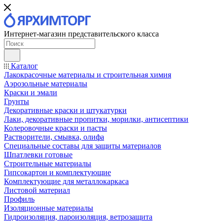
Интернет-магазин представительского класса
Каталог
Лакокрасочные материалы и строительная химия
Аэрозольные материалы
Краски и эмали
Грунты
Декоративные краски и штукатурки
Лаки, декоративные пропитки, морилки, антисептики
Колеровочные краски и пасты
Растворители, смывка, олифа
Специальные составы для защиты материалов
Шпатлевки готовые
Строительные материалы
Гипсокартон и комплектующие
Комплектующие для металлокаркаса
Листовой материал
Профиль
Изоляционные материалы
Гидроизоляция, пароизоляция, ветрозащита