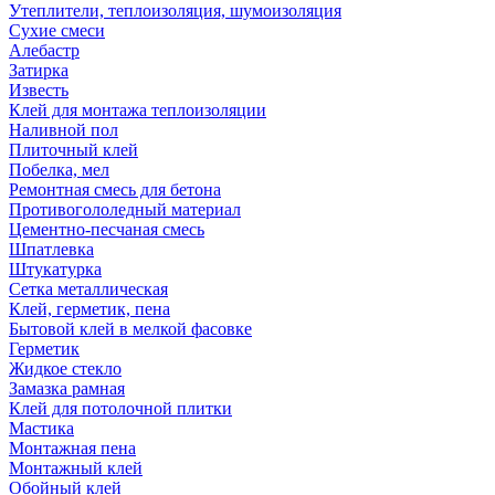
Утеплители, теплоизоляция, шумоизоляция
Сухие смеси
Алебастр
Затирка
Известь
Клей для монтажа теплоизоляции
Наливной пол
Плиточный клей
Побелка, мел
Ремонтная смесь для бетона
Противогололедный материал
Цементно-песчаная смесь
Шпатлевка
Штукатурка
Сетка металлическая
Клей, герметик, пена
Бытовой клей в мелкой фасовке
Герметик
Жидкое стекло
Замазка рамная
Клей для потолочной плитки
Мастика
Монтажная пена
Монтажный клей
Обойный клей