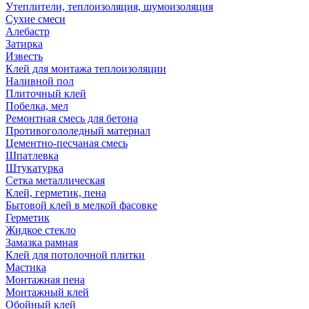
Утеплители, теплоизоляция, шумоизоляция
Сухие смеси
Алебастр
Затирка
Известь
Клей для монтажа теплоизоляции
Наливной пол
Плиточный клей
Побелка, мел
Ремонтная смесь для бетона
Противогололедный материал
Цементно-песчаная смесь
Шпатлевка
Штукатурка
Сетка металлическая
Клей, герметик, пена
Бытовой клей в мелкой фасовке
Герметик
Жидкое стекло
Замазка рамная
Клей для потолочной плитки
Мастика
Монтажная пена
Монтажный клей
Обойный клей