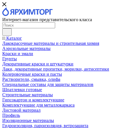
Интернет-магазин представительского класса
Каталог
Лакокрасочные материалы и строительная химия
Аэрозольные материалы
Краски и эмали
Грунты
Декоративные краски и штукатурки
Лаки, декоративные пропитки, морилки, антисептики
Колеровочные краски и пасты
Растворители, смывка, олифа
Специальные составы для защиты материалов
Шпатлевки готовые
Строительные материалы
Гипсокартон и комплектующие
Комплектующие для металлокаркаса
Листовой материал
Профиль
Изоляционные материалы
Гидроизоляция, пароизоляция, ветрозащита