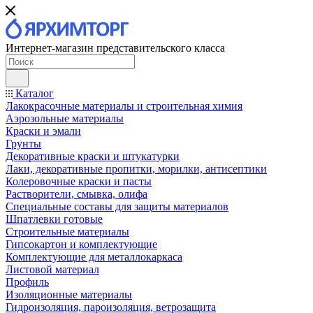
Интернет-магазин представительского класса
Каталог
Лакокрасочные материалы и строительная химия
Аэрозольные материалы
Краски и эмали
Грунты
Декоративные краски и штукатурки
Лаки, декоративные пропитки, морилки, антисептики
Колеровочные краски и пасты
Растворители, смывка, олифа
Специальные составы для защиты материалов
Шпатлевки готовые
Строительные материалы
Гипсокартон и комплектующие
Комплектующие для металлокаркаса
Листовой материал
Профиль
Изоляционные материалы
Гидроизоляция, пароизоляция, ветрозащита