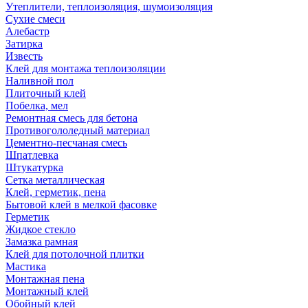
Утеплители, теплоизоляция, шумоизоляция
Сухие смеси
Алебастр
Затирка
Известь
Клей для монтажа теплоизоляции
Наливной пол
Плиточный клей
Побелка, мел
Ремонтная смесь для бетона
Противогололедный материал
Цементно-песчаная смесь
Шпатлевка
Штукатурка
Сетка металлическая
Клей, герметик, пена
Бытовой клей в мелкой фасовке
Герметик
Жидкое стекло
Замазка рамная
Клей для потолочной плитки
Мастика
Монтажная пена
Монтажный клей
Обойный клей