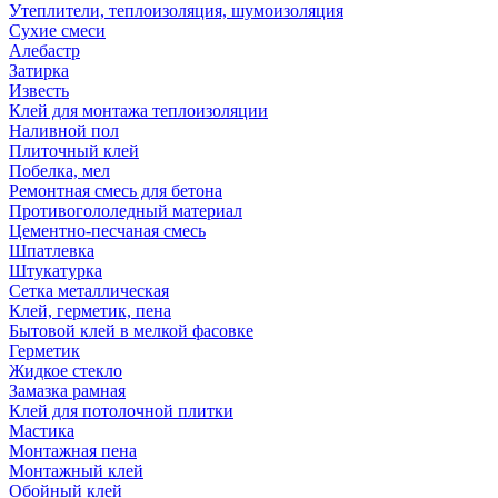
Утеплители, теплоизоляция, шумоизоляция
Сухие смеси
Алебастр
Затирка
Известь
Клей для монтажа теплоизоляции
Наливной пол
Плиточный клей
Побелка, мел
Ремонтная смесь для бетона
Противогололедный материал
Цементно-песчаная смесь
Шпатлевка
Штукатурка
Сетка металлическая
Клей, герметик, пена
Бытовой клей в мелкой фасовке
Герметик
Жидкое стекло
Замазка рамная
Клей для потолочной плитки
Мастика
Монтажная пена
Монтажный клей
Обойный клей