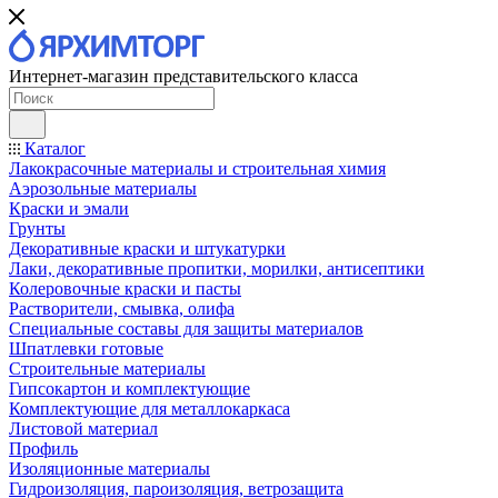
Интернет-магазин представительского класса
Каталог
Лакокрасочные материалы и строительная химия
Аэрозольные материалы
Краски и эмали
Грунты
Декоративные краски и штукатурки
Лаки, декоративные пропитки, морилки, антисептики
Колеровочные краски и пасты
Растворители, смывка, олифа
Специальные составы для защиты материалов
Шпатлевки готовые
Строительные материалы
Гипсокартон и комплектующие
Комплектующие для металлокаркаса
Листовой материал
Профиль
Изоляционные материалы
Гидроизоляция, пароизоляция, ветрозащита