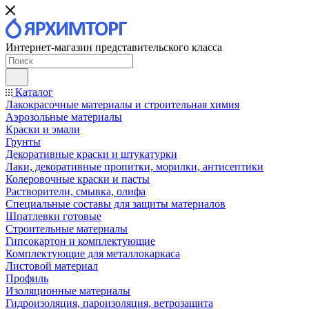
Интернет-магазин представительского класса
Каталог
Лакокрасочные материалы и строительная химия
Аэрозольные материалы
Краски и эмали
Грунты
Декоративные краски и штукатурки
Лаки, декоративные пропитки, морилки, антисептики
Колеровочные краски и пасты
Растворители, смывка, олифа
Специальные составы для защиты материалов
Шпатлевки готовые
Строительные материалы
Гипсокартон и комплектующие
Комплектующие для металлокаркаса
Листовой материал
Профиль
Изоляционные материалы
Гидроизоляция, пароизоляция, ветрозащита