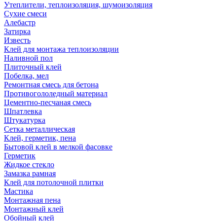
Утеплители, теплоизоляция, шумоизоляция
Сухие смеси
Алебастр
Затирка
Известь
Клей для монтажа теплоизоляции
Наливной пол
Плиточный клей
Побелка, мел
Ремонтная смесь для бетона
Противогололедный материал
Цементно-песчаная смесь
Шпатлевка
Штукатурка
Сетка металлическая
Клей, герметик, пена
Бытовой клей в мелкой фасовке
Герметик
Жидкое стекло
Замазка рамная
Клей для потолочной плитки
Мастика
Монтажная пена
Монтажный клей
Обойный клей