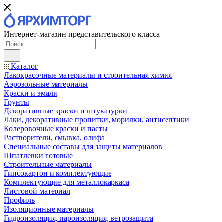
Интернет-магазин представительского класса
Каталог
Лакокрасочные материалы и строительная химия
Аэрозольные материалы
Краски и эмали
Грунты
Декоративные краски и штукатурки
Лаки, декоративные пропитки, морилки, антисептики
Колеровочные краски и пасты
Растворители, смывка, олифа
Специальные составы для защиты материалов
Шпатлевки готовые
Строительные материалы
Гипсокартон и комплектующие
Комплектующие для металлокаркаса
Листовой материал
Профиль
Изоляционные материалы
Гидроизоляция, пароизоляция, ветрозащита