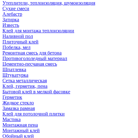
Утеплители, теплоизоляция, шумоизоляция
Сухие смеси
Алебастр
Затирка
Известь
Клей для монтажа теплоизоляции
Наливной пол
Плиточный клей
Побелка, мел
Ремонтная смесь для бетона
Противогололедный материал
Цементно-песчаная смесь
Шпатлевка
Штукатурка
Сетка металлическая
Клей, герметик, пена
Бытовой клей в мелкой фасовке
Герметик
Жидкое стекло
Замазка рамная
Клей для потолочной плитки
Мастика
Монтажная пена
Монтажный клей
Обойный клей