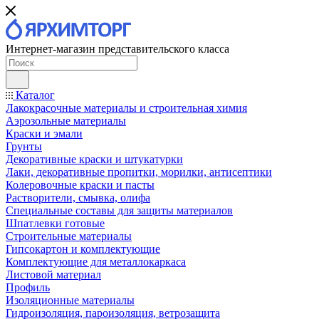
Интернет-магазин представительского класса
Каталог
Лакокрасочные материалы и строительная химия
Аэрозольные материалы
Краски и эмали
Грунты
Декоративные краски и штукатурки
Лаки, декоративные пропитки, морилки, антисептики
Колеровочные краски и пасты
Растворители, смывка, олифа
Специальные составы для защиты материалов
Шпатлевки готовые
Строительные материалы
Гипсокартон и комплектующие
Комплектующие для металлокаркаса
Листовой материал
Профиль
Изоляционные материалы
Гидроизоляция, пароизоляция, ветрозащита