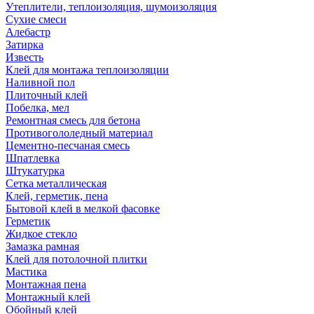
Утеплители, теплоизоляция, шумоизоляция
Сухие смеси
Алебастр
Затирка
Известь
Клей для монтажа теплоизоляции
Наливной пол
Плиточный клей
Побелка, мел
Ремонтная смесь для бетона
Противогололедный материал
Цементно-песчаная смесь
Шпатлевка
Штукатурка
Сетка металлическая
Клей, герметик, пена
Бытовой клей в мелкой фасовке
Герметик
Жидкое стекло
Замазка рамная
Клей для потолочной плитки
Мастика
Монтажная пена
Монтажный клей
Обойный клей