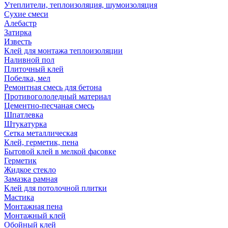
Утеплители, теплоизоляция, шумоизоляция
Сухие смеси
Алебастр
Затирка
Известь
Клей для монтажа теплоизоляции
Наливной пол
Плиточный клей
Побелка, мел
Ремонтная смесь для бетона
Противогололедный материал
Цементно-песчаная смесь
Шпатлевка
Штукатурка
Сетка металлическая
Клей, герметик, пена
Бытовой клей в мелкой фасовке
Герметик
Жидкое стекло
Замазка рамная
Клей для потолочной плитки
Мастика
Монтажная пена
Монтажный клей
Обойный клей