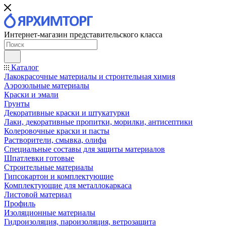
Интернет-магазин представительского класса
Каталог
Лакокрасочные материалы и строительная химия
Аэрозольные материалы
Краски и эмали
Грунты
Декоративные краски и штукатурки
Лаки, декоративные пропитки, морилки, антисептики
Колеровочные краски и пасты
Растворители, смывка, олифа
Специальные составы для защиты материалов
Шпатлевки готовые
Строительные материалы
Гипсокартон и комплектующие
Комплектующие для металлокаркаса
Листовой материал
Профиль
Изоляционные материалы
Гидроизоляция, пароизоляция, ветрозащита