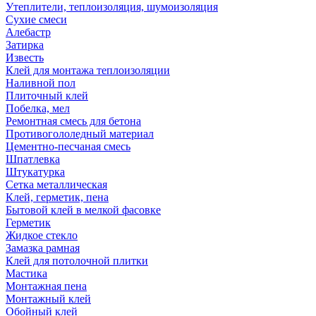
Утеплители, теплоизоляция, шумоизоляция
Сухие смеси
Алебастр
Затирка
Известь
Клей для монтажа теплоизоляции
Наливной пол
Плиточный клей
Побелка, мел
Ремонтная смесь для бетона
Противогололедный материал
Цементно-песчаная смесь
Шпатлевка
Штукатурка
Сетка металлическая
Клей, герметик, пена
Бытовой клей в мелкой фасовке
Герметик
Жидкое стекло
Замазка рамная
Клей для потолочной плитки
Мастика
Монтажная пена
Монтажный клей
Обойный клей