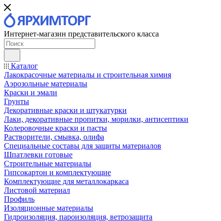
Интернет-магазин представительского класса
Каталог
Лакокрасочные материалы и строительная химия
Аэрозольные материалы
Краски и эмали
Грунты
Декоративные краски и штукатурки
Лаки, декоративные пропитки, морилки, антисептики
Колеровочные краски и пасты
Растворители, смывка, олифа
Специальные составы для защиты материалов
Шпатлевки готовые
Строительные материалы
Гипсокартон и комплектующие
Комплектующие для металлокаркаса
Листовой материал
Профиль
Изоляционные материалы
Гидроизоляция, пароизоляция, ветрозащита