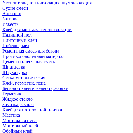
Утеплители, теплоизоляция, шумоизоляция
Сухие смеси
Алебастр
Затирка
Известь
Клей для монтажа теплоизоляции
Наливной пол
Плиточный клей
Побелка, мел
Ремонтная смесь для бетона
Противогололедный материал
Цементно-песчаная смесь
Шпатлевка
Штукатурка
Сетка металлическая
Клей, герметик, пена
Бытовой клей в мелкой фасовке
Герметик
Жидкое стекло
Замазка рамная
Клей для потолочной плитки
Мастика
Монтажная пена
Монтажный клей
Обойный клей