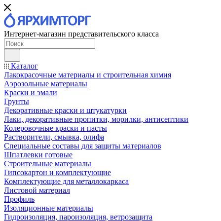
Интернет-магазин представительского класса
Каталог
Лакокрасочные материалы и строительная химия
Аэрозольные материалы
Краски и эмали
Грунты
Декоративные краски и штукатурки
Лаки, декоративные пропитки, морилки, антисептики
Колеровочные краски и пасты
Растворители, смывка, олифа
Специальные составы для защиты материалов
Шпатлевки готовые
Строительные материалы
Гипсокартон и комплектующие
Комплектующие для металлокаркаса
Листовой материал
Профиль
Изоляционные материалы
Гидроизоляция, пароизоляция, ветрозащита