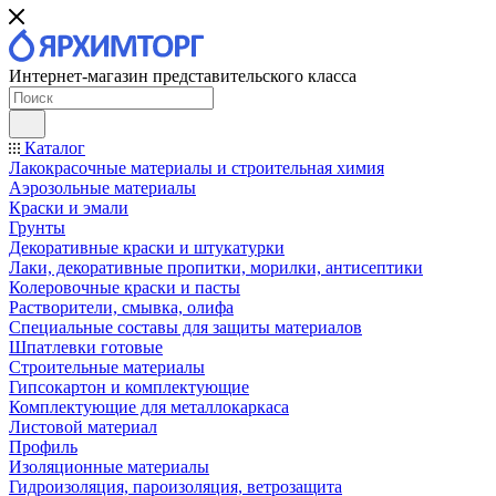
Интернет-магазин представительского класса
Каталог
Лакокрасочные материалы и строительная химия
Аэрозольные материалы
Краски и эмали
Грунты
Декоративные краски и штукатурки
Лаки, декоративные пропитки, морилки, антисептики
Колеровочные краски и пасты
Растворители, смывка, олифа
Специальные составы для защиты материалов
Шпатлевки готовые
Строительные материалы
Гипсокартон и комплектующие
Комплектующие для металлокаркаса
Листовой материал
Профиль
Изоляционные материалы
Гидроизоляция, пароизоляция, ветрозащита