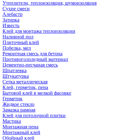
Утеплители, теплоизоляция, шумоизоляция
Сухие смеси
Алебастр
Затирка
Известь
Клей для монтажа теплоизоляции
Наливной пол
Плиточный клей
Побелка, мел
Ремонтная смесь для бетона
Противогололедный материал
Цементно-песчаная смесь
Шпатлевка
Штукатурка
Сетка металлическая
Клей, герметик, пена
Бытовой клей в мелкой фасовке
Герметик
Жидкое стекло
Замазка рамная
Клей для потолочной плитки
Мастика
Монтажная пена
Монтажный клей
Обойный клей