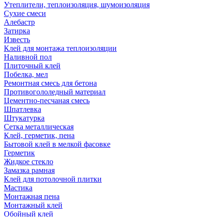
Утеплители, теплоизоляция, шумоизоляция
Сухие смеси
Алебастр
Затирка
Известь
Клей для монтажа теплоизоляции
Наливной пол
Плиточный клей
Побелка, мел
Ремонтная смесь для бетона
Противогололедный материал
Цементно-песчаная смесь
Шпатлевка
Штукатурка
Сетка металлическая
Клей, герметик, пена
Бытовой клей в мелкой фасовке
Герметик
Жидкое стекло
Замазка рамная
Клей для потолочной плитки
Мастика
Монтажная пена
Монтажный клей
Обойный клей