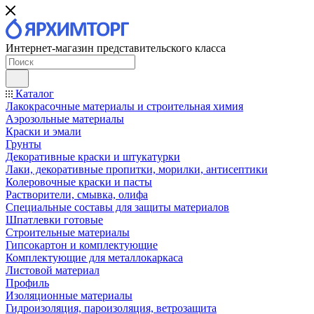
Интернет-магазин представительского класса
Каталог
Лакокрасочные материалы и строительная химия
Аэрозольные материалы
Краски и эмали
Грунты
Декоративные краски и штукатурки
Лаки, декоративные пропитки, морилки, антисептики
Колеровочные краски и пасты
Растворители, смывка, олифа
Специальные составы для защиты материалов
Шпатлевки готовые
Строительные материалы
Гипсокартон и комплектующие
Комплектующие для металлокаркаса
Листовой материал
Профиль
Изоляционные материалы
Гидроизоляция, пароизоляция, ветрозащита