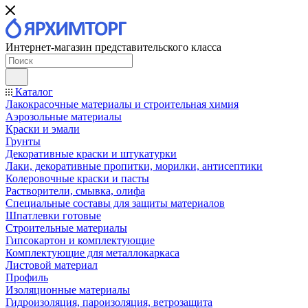
Интернет-магазин представительского класса
Каталог
Лакокрасочные материалы и строительная химия
Аэрозольные материалы
Краски и эмали
Грунты
Декоративные краски и штукатурки
Лаки, декоративные пропитки, морилки, антисептики
Колеровочные краски и пасты
Растворители, смывка, олифа
Специальные составы для защиты материалов
Шпатлевки готовые
Строительные материалы
Гипсокартон и комплектующие
Комплектующие для металлокаркаса
Листовой материал
Профиль
Изоляционные материалы
Гидроизоляция, пароизоляция, ветрозащита