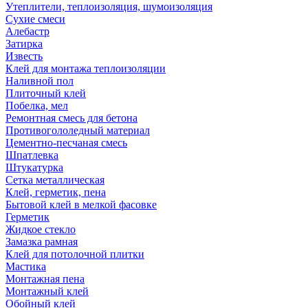
Утеплители, теплоизоляция, шумоизоляция
Сухие смеси
Алебастр
Затирка
Известь
Клей для монтажа теплоизоляции
Наливной пол
Плиточный клей
Побелка, мел
Ремонтная смесь для бетона
Противогололедный материал
Цементно-песчаная смесь
Шпатлевка
Штукатурка
Сетка металлическая
Клей, герметик, пена
Бытовой клей в мелкой фасовке
Герметик
Жидкое стекло
Замазка рамная
Клей для потолочной плитки
Мастика
Монтажная пена
Монтажный клей
Обойный клей