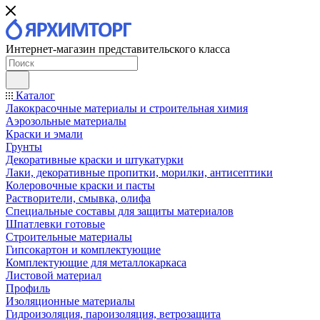
Интернет-магазин представительского класса
Каталог
Лакокрасочные материалы и строительная химия
Аэрозольные материалы
Краски и эмали
Грунты
Декоративные краски и штукатурки
Лаки, декоративные пропитки, морилки, антисептики
Колеровочные краски и пасты
Растворители, смывка, олифа
Специальные составы для защиты материалов
Шпатлевки готовые
Строительные материалы
Гипсокартон и комплектующие
Комплектующие для металлокаркаса
Листовой материал
Профиль
Изоляционные материалы
Гидроизоляция, пароизоляция, ветрозащита