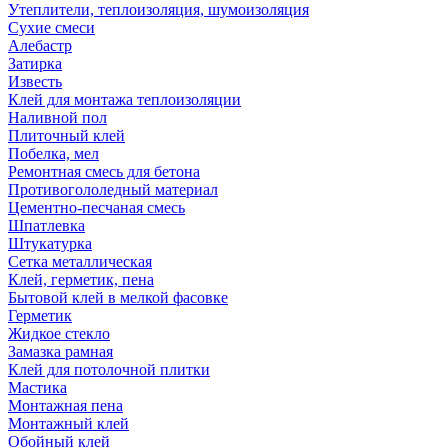
Утеплители, теплоизоляция, шумоизоляция
Сухие смеси
Алебастр
Затирка
Известь
Клей для монтажа теплоизоляции
Наливной пол
Плиточный клей
Побелка, мел
Ремонтная смесь для бетона
Противогололедный материал
Цементно-песчаная смесь
Шпатлевка
Штукатурка
Сетка металлическая
Клей, герметик, пена
Бытовой клей в мелкой фасовке
Герметик
Жидкое стекло
Замазка рамная
Клей для потолочной плитки
Мастика
Монтажная пена
Монтажный клей
Обойный клей