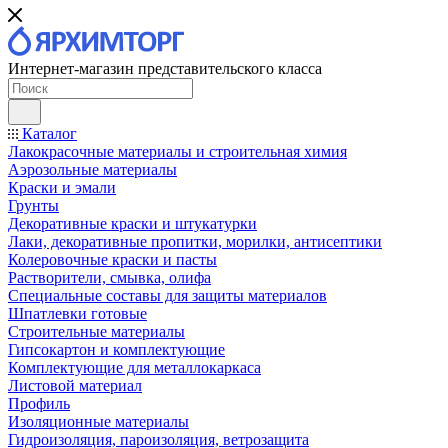
Интернет-магазин представительского класса
Каталог
Лакокрасочные материалы и строительная химия
Аэрозольные материалы
Краски и эмали
Грунты
Декоративные краски и штукатурки
Лаки, декоративные пропитки, морилки, антисептики
Колеровочные краски и пасты
Растворители, смывка, олифа
Специальные составы для защиты материалов
Шпатлевки готовые
Строительные материалы
Гипсокартон и комплектующие
Комплектующие для металлокаркаса
Листовой материал
Профиль
Изоляционные материалы
Гидроизоляция, пароизоляция, ветрозащита