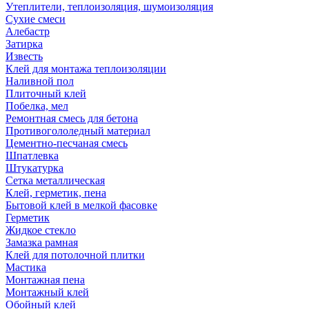
Утеплители, теплоизоляция, шумоизоляция
Сухие смеси
Алебастр
Затирка
Известь
Клей для монтажа теплоизоляции
Наливной пол
Плиточный клей
Побелка, мел
Ремонтная смесь для бетона
Противогололедный материал
Цементно-песчаная смесь
Шпатлевка
Штукатурка
Сетка металлическая
Клей, герметик, пена
Бытовой клей в мелкой фасовке
Герметик
Жидкое стекло
Замазка рамная
Клей для потолочной плитки
Мастика
Монтажная пена
Монтажный клей
Обойный клей