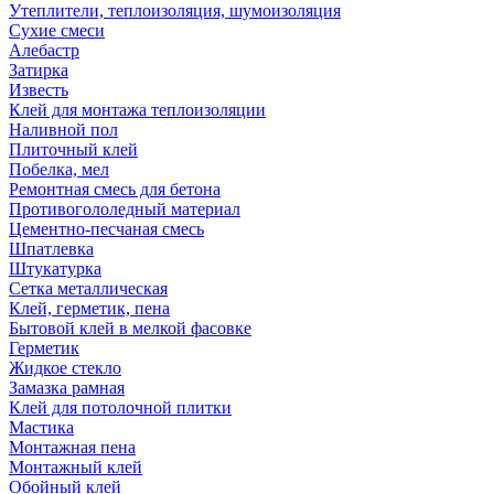
Утеплители, теплоизоляция, шумоизоляция
Сухие смеси
Алебастр
Затирка
Известь
Клей для монтажа теплоизоляции
Наливной пол
Плиточный клей
Побелка, мел
Ремонтная смесь для бетона
Противогололедный материал
Цементно-песчаная смесь
Шпатлевка
Штукатурка
Сетка металлическая
Клей, герметик, пена
Бытовой клей в мелкой фасовке
Герметик
Жидкое стекло
Замазка рамная
Клей для потолочной плитки
Мастика
Монтажная пена
Монтажный клей
Обойный клей