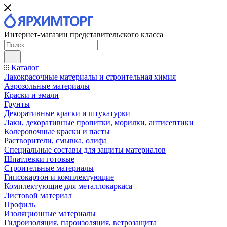
Интернет-магазин представительского класса
Каталог
Лакокрасочные материалы и строительная химия
Аэрозольные материалы
Краски и эмали
Грунты
Декоративные краски и штукатурки
Лаки, декоративные пропитки, морилки, антисептики
Колеровочные краски и пасты
Растворители, смывка, олифа
Специальные составы для защиты материалов
Шпатлевки готовые
Строительные материалы
Гипсокартон и комплектующие
Комплектующие для металлокаркаса
Листовой материал
Профиль
Изоляционные материалы
Гидроизоляция, пароизоляция, ветрозащита