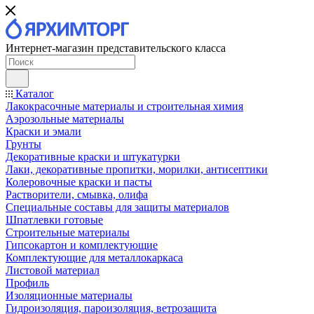
Интернет-магазин представительского класса
Каталог
Лакокрасочные материалы и строительная химия
Аэрозольные материалы
Краски и эмали
Грунты
Декоративные краски и штукатурки
Лаки, декоративные пропитки, морилки, антисептики
Колеровочные краски и пасты
Растворители, смывка, олифа
Специальные составы для защиты материалов
Шпатлевки готовые
Строительные материалы
Гипсокартон и комплектующие
Комплектующие для металлокаркаса
Листовой материал
Профиль
Изоляционные материалы
Гидроизоляция, пароизоляция, ветрозащита