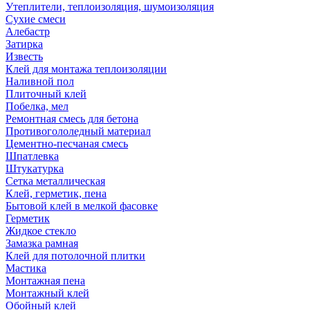
Утеплители, теплоизоляция, шумоизоляция
Сухие смеси
Алебастр
Затирка
Известь
Клей для монтажа теплоизоляции
Наливной пол
Плиточный клей
Побелка, мел
Ремонтная смесь для бетона
Противогололедный материал
Цементно-песчаная смесь
Шпатлевка
Штукатурка
Сетка металлическая
Клей, герметик, пена
Бытовой клей в мелкой фасовке
Герметик
Жидкое стекло
Замазка рамная
Клей для потолочной плитки
Мастика
Монтажная пена
Монтажный клей
Обойный клей