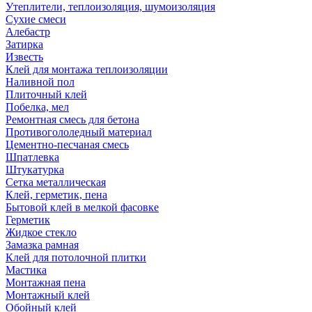
Утеплители, теплоизоляция, шумоизоляция
Сухие смеси
Алебастр
Затирка
Известь
Клей для монтажа теплоизоляции
Наливной пол
Плиточный клей
Побелка, мел
Ремонтная смесь для бетона
Противогололедный материал
Цементно-песчаная смесь
Шпатлевка
Штукатурка
Сетка металлическая
Клей, герметик, пена
Бытовой клей в мелкой фасовке
Герметик
Жидкое стекло
Замазка рамная
Клей для потолочной плитки
Мастика
Монтажная пена
Монтажный клей
Обойный клей