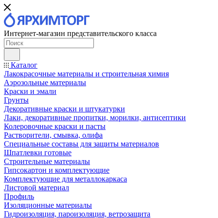
Интернет-магазин представительского класса
Каталог
Лакокрасочные материалы и строительная химия
Аэрозольные материалы
Краски и эмали
Грунты
Декоративные краски и штукатурки
Лаки, декоративные пропитки, морилки, антисептики
Колеровочные краски и пасты
Растворители, смывка, олифа
Специальные составы для защиты материалов
Шпатлевки готовые
Строительные материалы
Гипсокартон и комплектующие
Комплектующие для металлокаркаса
Листовой материал
Профиль
Изоляционные материалы
Гидроизоляция, пароизоляция, ветрозащита