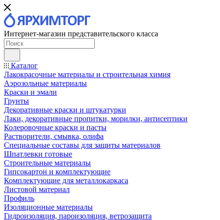
Интернет-магазин представительского класса
Каталог
Лакокрасочные материалы и строительная химия
Аэрозольные материалы
Краски и эмали
Грунты
Декоративные краски и штукатурки
Лаки, декоративные пропитки, морилки, антисептики
Колеровочные краски и пасты
Растворители, смывка, олифа
Специальные составы для защиты материалов
Шпатлевки готовые
Строительные материалы
Гипсокартон и комплектующие
Комплектующие для металлокаркаса
Листовой материал
Профиль
Изоляционные материалы
Гидроизоляция, пароизоляция, ветрозащита