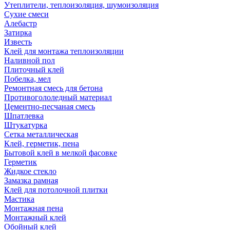
Утеплители, теплоизоляция, шумоизоляция
Сухие смеси
Алебастр
Затирка
Известь
Клей для монтажа теплоизоляции
Наливной пол
Плиточный клей
Побелка, мел
Ремонтная смесь для бетона
Противогололедный материал
Цементно-песчаная смесь
Шпатлевка
Штукатурка
Сетка металлическая
Клей, герметик, пена
Бытовой клей в мелкой фасовке
Герметик
Жидкое стекло
Замазка рамная
Клей для потолочной плитки
Мастика
Монтажная пена
Монтажный клей
Обойный клей