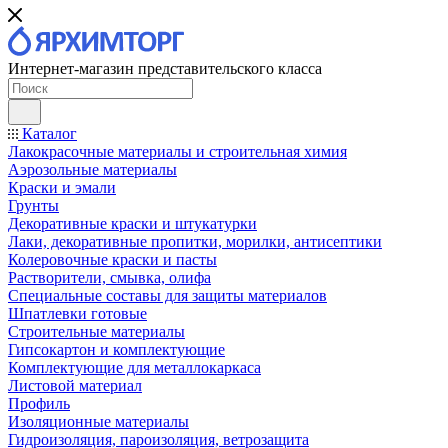
Интернет-магазин представительского класса
Каталог
Лакокрасочные материалы и строительная химия
Аэрозольные материалы
Краски и эмали
Грунты
Декоративные краски и штукатурки
Лаки, декоративные пропитки, морилки, антисептики
Колеровочные краски и пасты
Растворители, смывка, олифа
Специальные составы для защиты материалов
Шпатлевки готовые
Строительные материалы
Гипсокартон и комплектующие
Комплектующие для металлокаркаса
Листовой материал
Профиль
Изоляционные материалы
Гидроизоляция, пароизоляция, ветрозащита