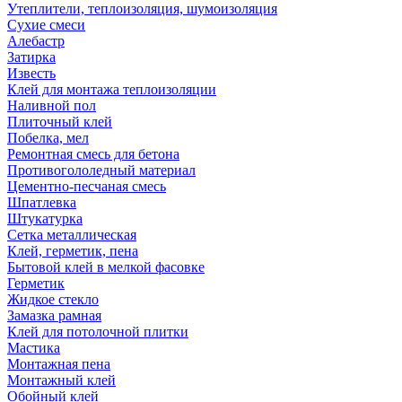
Утеплители, теплоизоляция, шумоизоляция
Сухие смеси
Алебастр
Затирка
Известь
Клей для монтажа теплоизоляции
Наливной пол
Плиточный клей
Побелка, мел
Ремонтная смесь для бетона
Противогололедный материал
Цементно-песчаная смесь
Шпатлевка
Штукатурка
Сетка металлическая
Клей, герметик, пена
Бытовой клей в мелкой фасовке
Герметик
Жидкое стекло
Замазка рамная
Клей для потолочной плитки
Мастика
Монтажная пена
Монтажный клей
Обойный клей