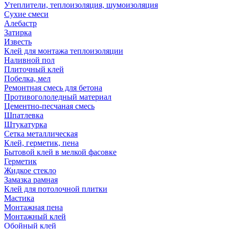
Утеплители, теплоизоляция, шумоизоляция
Сухие смеси
Алебастр
Затирка
Известь
Клей для монтажа теплоизоляции
Наливной пол
Плиточный клей
Побелка, мел
Ремонтная смесь для бетона
Противогололедный материал
Цементно-песчаная смесь
Шпатлевка
Штукатурка
Сетка металлическая
Клей, герметик, пена
Бытовой клей в мелкой фасовке
Герметик
Жидкое стекло
Замазка рамная
Клей для потолочной плитки
Мастика
Монтажная пена
Монтажный клей
Обойный клей