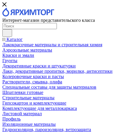
Интернет-магазин представительского класса
Каталог
Лакокрасочные материалы и строительная химия
Аэрозольные материалы
Краски и эмали
Грунты
Декоративные краски и штукатурки
Лаки, декоративные пропитки, морилки, антисептики
Колеровочные краски и пасты
Растворители, смывка, олифа
Специальные составы для защиты материалов
Шпатлевки готовые
Строительные материалы
Гипсокартон и комплектующие
Комплектующие для металлокаркаса
Листовой материал
Профиль
Изоляционные материалы
Гидроизоляция, пароизоляция, ветрозащита