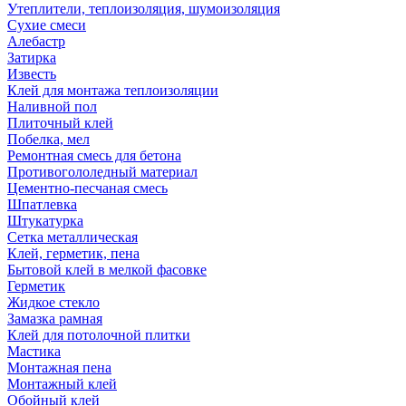
Утеплители, теплоизоляция, шумоизоляция
Сухие смеси
Алебастр
Затирка
Известь
Клей для монтажа теплоизоляции
Наливной пол
Плиточный клей
Побелка, мел
Ремонтная смесь для бетона
Противогололедный материал
Цементно-песчаная смесь
Шпатлевка
Штукатурка
Сетка металлическая
Клей, герметик, пена
Бытовой клей в мелкой фасовке
Герметик
Жидкое стекло
Замазка рамная
Клей для потолочной плитки
Мастика
Монтажная пена
Монтажный клей
Обойный клей