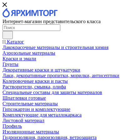
Интернет-магазин представительского класса
Каталог
Лакокрасочные материалы и строительная химия
Аэрозольные материалы
Краски и эмали
Грунты
Декоративные краски и штукатурки
Лаки, декоративные пропитки, морилки, антисептики
Колеровочные краски и пасты
Растворители, смывка, олифа
Специальные составы для защиты материалов
Шпатлевки готовые
Строительные материалы
Гипсокартон и комплектующие
Комплектующие для металлокаркаса
Листовой материал
Профиль
Изоляционные материалы
Гидроизоляция, пароизоляция, ветрозащита