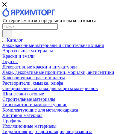
Интернет-магазин представительского класса
Каталог
Лакокрасочные материалы и строительная химия
Аэрозольные материалы
Краски и эмали
Грунты
Декоративные краски и штукатурки
Лаки, декоративные пропитки, морилки, антисептики
Колеровочные краски и пасты
Растворители, смывка, олифа
Специальные составы для защиты материалов
Шпатлевки готовые
Строительные материалы
Гипсокартон и комплектующие
Комплектующие для металлокаркаса
Листовой материал
Профиль
Изоляционные материалы
Гидроизоляция, пароизоляция, ветрозащита