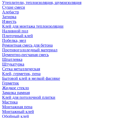
Утеплители, теплоизоляция, шумоизоляция
Сухие смеси
Алебастр
Затирка
Известь
Клей для монтажа теплоизоляции
Наливной пол
Плиточный клей
Побелка, мел
Ремонтная смесь для бетона
Противогололедный материал
Цементно-песчаная смесь
Шпатлевка
Штукатурка
Сетка металлическая
Клей, герметик, пена
Бытовой клей в мелкой фасовке
Герметик
Жидкое стекло
Замазка рамная
Клей для потолочной плитки
Мастика
Монтажная пена
Монтажный клей
Обойный клей