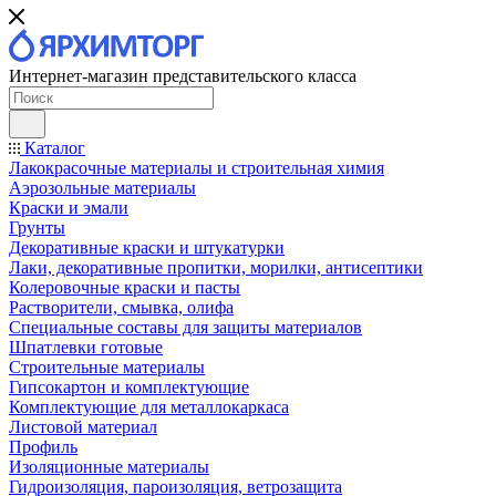
Интернет-магазин представительского класса
Каталог
Лакокрасочные материалы и строительная химия
Аэрозольные материалы
Краски и эмали
Грунты
Декоративные краски и штукатурки
Лаки, декоративные пропитки, морилки, антисептики
Колеровочные краски и пасты
Растворители, смывка, олифа
Специальные составы для защиты материалов
Шпатлевки готовые
Строительные материалы
Гипсокартон и комплектующие
Комплектующие для металлокаркаса
Листовой материал
Профиль
Изоляционные материалы
Гидроизоляция, пароизоляция, ветрозащита