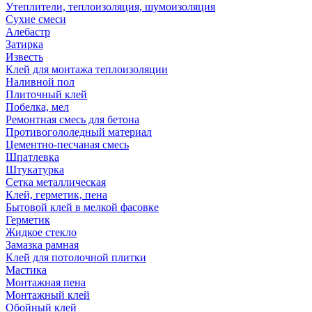
Утеплители, теплоизоляция, шумоизоляция
Сухие смеси
Алебастр
Затирка
Известь
Клей для монтажа теплоизоляции
Наливной пол
Плиточный клей
Побелка, мел
Ремонтная смесь для бетона
Противогололедный материал
Цементно-песчаная смесь
Шпатлевка
Штукатурка
Сетка металлическая
Клей, герметик, пена
Бытовой клей в мелкой фасовке
Герметик
Жидкое стекло
Замазка рамная
Клей для потолочной плитки
Мастика
Монтажная пена
Монтажный клей
Обойный клей