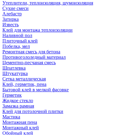
Утеплители, теплоизоляция, шумоизоляция
Сухие смеси
Алебастр
Затирка
Известь
Клей для монтажа теплоизоляции
Наливной пол
Плиточный клей
Побелка, мел
Ремонтная смесь для бетона
Противогололедный материал
Цементно-песчаная смесь
Шпатлевка
Штукатурка
Сетка металлическая
Клей, герметик, пена
Бытовой клей в мелкой фасовке
Герметик
Жидкое стекло
Замазка рамная
Клей для потолочной плитки
Мастика
Монтажная пена
Монтажный клей
Обойный клей