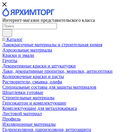
Интернет-магазин представительского класса
Каталог
Лакокрасочные материалы и строительная химия
Аэрозольные материалы
Краски и эмали
Грунты
Декоративные краски и штукатурки
Лаки, декоративные пропитки, морилки, антисептики
Колеровочные краски и пасты
Растворители, смывка, олифа
Специальные составы для защиты материалов
Шпатлевки готовые
Строительные материалы
Гипсокартон и комплектующие
Комплектующие для металлокаркаса
Листовой материал
Профиль
Изоляционные материалы
Гидроизоляция, пароизоляция, ветрозащита