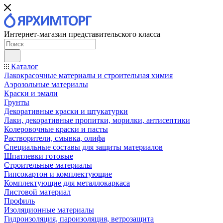
Интернет-магазин представительского класса
Каталог
Лакокрасочные материалы и строительная химия
Аэрозольные материалы
Краски и эмали
Грунты
Декоративные краски и штукатурки
Лаки, декоративные пропитки, морилки, антисептики
Колеровочные краски и пасты
Растворители, смывка, олифа
Специальные составы для защиты материалов
Шпатлевки готовые
Строительные материалы
Гипсокартон и комплектующие
Комплектующие для металлокаркаса
Листовой материал
Профиль
Изоляционные материалы
Гидроизоляция, пароизоляция, ветрозащита