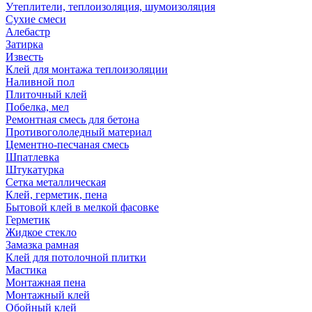
Утеплители, теплоизоляция, шумоизоляция
Сухие смеси
Алебастр
Затирка
Известь
Клей для монтажа теплоизоляции
Наливной пол
Плиточный клей
Побелка, мел
Ремонтная смесь для бетона
Противогололедный материал
Цементно-песчаная смесь
Шпатлевка
Штукатурка
Сетка металлическая
Клей, герметик, пена
Бытовой клей в мелкой фасовке
Герметик
Жидкое стекло
Замазка рамная
Клей для потолочной плитки
Мастика
Монтажная пена
Монтажный клей
Обойный клей