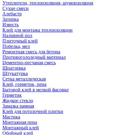
Утеплители, теплоизоляция, шумоизоляция
Сухие смеси
Алебастр
Затирка
Известь
Клей для монтажа теплоизоляции
Наливной пол
Плиточный клей
Побелка, мел
Ремонтная смесь для бетона
Противогололедный материал
Цементно-песчаная смесь
Шпатлевка
Штукатурка
Сетка металлическая
Клей, герметик, пена
Бытовой клей в мелкой фасовке
Герметик
Жидкое стекло
Замазка рамная
Клей для потолочной плитки
Мастика
Монтажная пена
Монтажный клей
Обойный клей