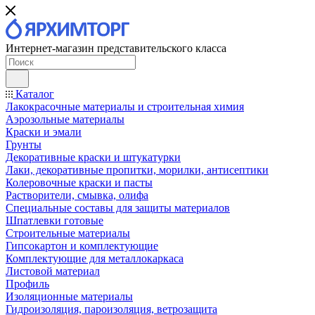
Интернет-магазин представительского класса
Каталог
Лакокрасочные материалы и строительная химия
Аэрозольные материалы
Краски и эмали
Грунты
Декоративные краски и штукатурки
Лаки, декоративные пропитки, морилки, антисептики
Колеровочные краски и пасты
Растворители, смывка, олифа
Специальные составы для защиты материалов
Шпатлевки готовые
Строительные материалы
Гипсокартон и комплектующие
Комплектующие для металлокаркаса
Листовой материал
Профиль
Изоляционные материалы
Гидроизоляция, пароизоляция, ветрозащита