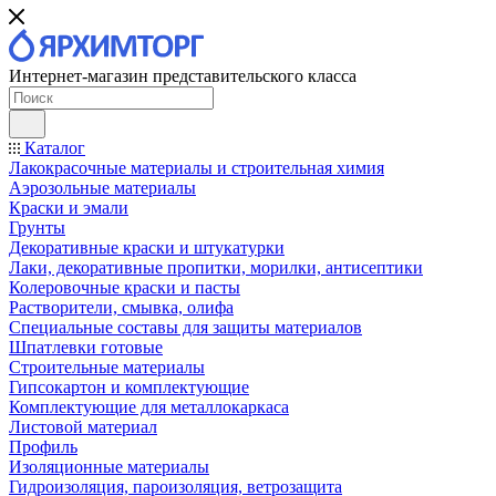
Интернет-магазин представительского класса
Каталог
Лакокрасочные материалы и строительная химия
Аэрозольные материалы
Краски и эмали
Грунты
Декоративные краски и штукатурки
Лаки, декоративные пропитки, морилки, антисептики
Колеровочные краски и пасты
Растворители, смывка, олифа
Специальные составы для защиты материалов
Шпатлевки готовые
Строительные материалы
Гипсокартон и комплектующие
Комплектующие для металлокаркаса
Листовой материал
Профиль
Изоляционные материалы
Гидроизоляция, пароизоляция, ветрозащита