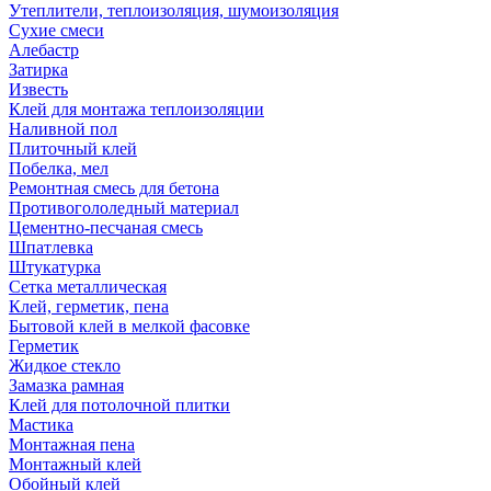
Утеплители, теплоизоляция, шумоизоляция
Сухие смеси
Алебастр
Затирка
Известь
Клей для монтажа теплоизоляции
Наливной пол
Плиточный клей
Побелка, мел
Ремонтная смесь для бетона
Противогололедный материал
Цементно-песчаная смесь
Шпатлевка
Штукатурка
Сетка металлическая
Клей, герметик, пена
Бытовой клей в мелкой фасовке
Герметик
Жидкое стекло
Замазка рамная
Клей для потолочной плитки
Мастика
Монтажная пена
Монтажный клей
Обойный клей