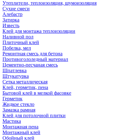
Утеплители, теплоизоляция, шумоизоляция
Сухие смеси
Алебастр
Затирка
Известь
Клей для монтажа теплоизоляции
Наливной пол
Плиточный клей
Побелка, мел
Ремонтная смесь для бетона
Противогололедный материал
Цементно-песчаная смесь
Шпатлевка
Штукатурка
Сетка металлическая
Клей, герметик, пена
Бытовой клей в мелкой фасовке
Герметик
Жидкое стекло
Замазка рамная
Клей для потолочной плитки
Мастика
Монтажная пена
Монтажный клей
Обойный клей