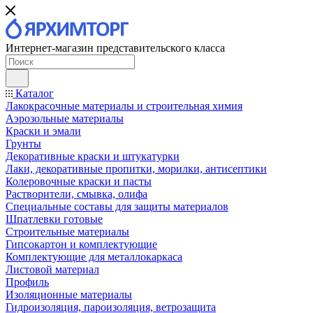
Интернет-магазин представительского класса
Каталог
Лакокрасочные материалы и строительная химия
Аэрозольные материалы
Краски и эмали
Грунты
Декоративные краски и штукатурки
Лаки, декоративные пропитки, морилки, антисептики
Колеровочные краски и пасты
Растворители, смывка, олифа
Специальные составы для защиты материалов
Шпатлевки готовые
Строительные материалы
Гипсокартон и комплектующие
Комплектующие для металлокаркаса
Листовой материал
Профиль
Изоляционные материалы
Гидроизоляция, пароизоляция, ветрозащита