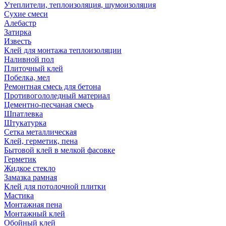
Утеплители, теплоизоляция, шумоизоляция
Сухие смеси
Алебастр
Затирка
Известь
Клей для монтажа теплоизоляции
Наливной пол
Плиточный клей
Побелка, мел
Ремонтная смесь для бетона
Противогололедный материал
Цементно-песчаная смесь
Шпатлевка
Штукатурка
Сетка металлическая
Клей, герметик, пена
Бытовой клей в мелкой фасовке
Герметик
Жидкое стекло
Замазка рамная
Клей для потолочной плитки
Мастика
Монтажная пена
Монтажный клей
Обойный клей