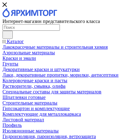
Интернет-магазин представительского класса
Каталог
Лакокрасочные материалы и строительная химия
Аэрозольные материалы
Краски и эмали
Грунты
Декоративные краски и штукатурки
Лаки, декоративные пропитки, морилки, антисептики
Колеровочные краски и пасты
Растворители, смывка, олифа
Специальные составы для защиты материалов
Шпатлевки готовые
Строительные материалы
Гипсокартон и комплектующие
Комплектующие для металлокаркаса
Листовой материал
Профиль
Изоляционные материалы
Гидроизоляция, пароизоляция, ветрозащита