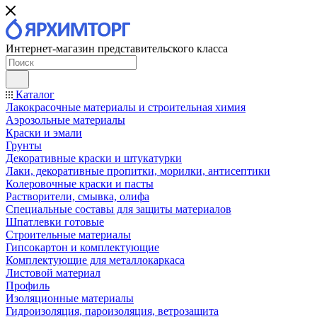
Интернет-магазин представительского класса
Каталог
Лакокрасочные материалы и строительная химия
Аэрозольные материалы
Краски и эмали
Грунты
Декоративные краски и штукатурки
Лаки, декоративные пропитки, морилки, антисептики
Колеровочные краски и пасты
Растворители, смывка, олифа
Специальные составы для защиты материалов
Шпатлевки готовые
Строительные материалы
Гипсокартон и комплектующие
Комплектующие для металлокаркаса
Листовой материал
Профиль
Изоляционные материалы
Гидроизоляция, пароизоляция, ветрозащита